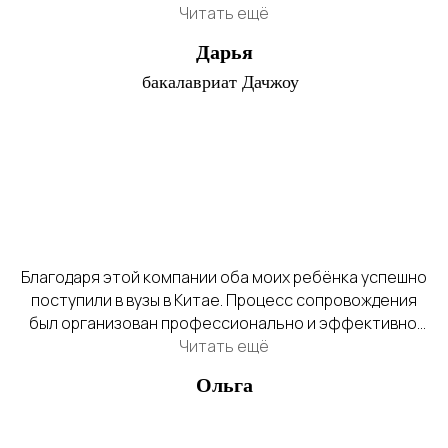
какие документы нужны и как их собирать. Благодаря
Читать ещё
им, я поступила в университет без проблем и лишних
Дарья
трат нервов.
бакалавриат Дачжоу
Благодаря этой компании оба моих ребёнка успешно
поступили в вузы в Китае. Процесс сопровождения
был организован профессионально и эффективно.
Рекомендую их услуги.
Читать ещё
Ольга