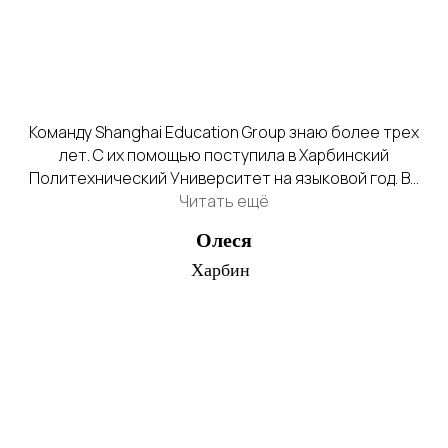
Команду Shanghai Education Group знаю более трех
лет. С их помощью поступила в Харбинский
Политехнический Университет на языковой год. Во
время консультации объяснили какие документы
Читать ещё
нужно будет собрать, помогали во время
Олеся
оформления документов и справок. Всегда были на
связи. Огромная благодарность команде Shanghai
Харбин
Education Group за помощь. С удовольствием
рекомендую своим знакомым и друзьям обратиться к
ним!